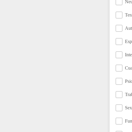
Neu
Ter
Aut
Esp
Int
Cua
Psi
Tra
Sex
Fun