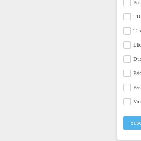
Psi
TD
Ter
Lite
Due
Psi
Psi
Vio